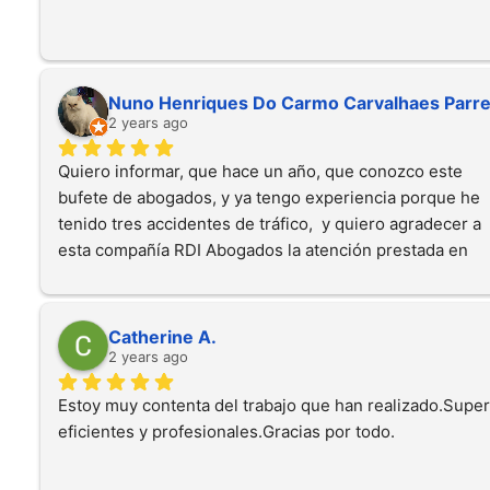
Nuno Henriques Do Carmo Carvalhaes Parre
2 years ago
Quiero informar, que hace un año, que conozco este 
bufete de abogados, y ya tengo experiencia porque he 
tenido tres accidentes de tráfico,  y quiero agradecer a 
esta compañía RDI Abogados la atención prestada en 
todos los campos, sea administrativo, judicial, y también
en la recuperación. Quiero agradecer especialmente a Sr
Marina que es una excelente abogada en todos los 
Catherine A.
campos,  atenciosa, acompañado en todo o proceso el 
2 years ago
cliente, y sin duda que voy a recomendar sus servicios, 
Estoy muy contenta del trabajo que han realizado.Super 
porque siempre gana, es increíble, estoy contento. 
eficientes y profesionales.Gracias por todo.
Muchas gracias 