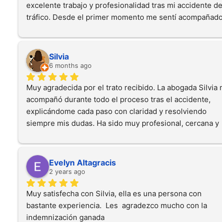
excelente trabajo y profesionalidad tras mi accidente de
de calidad.
tráfico. Desde el primer momento me sentí acompañado 
bien asesorado, siempre atentos, cercanos y resolviend
todas mis dudas. Gracias a su dedicación y compromiso, 
proceso fue mucho más fácil y con un resultado muy 
Silvia
satisfactorio. Sin duda, los recomiendo al 100%.
6 months ago
Muy agradecida por el trato recibido. La abogada Silvia 
acompañó durante todo el proceso tras el accidente, 
explicándome cada paso con claridad y resolviendo 
siempre mis dudas. Ha sido muy profesional, cercana y 
eficaz. Sin duda, la recomendaría a cualquiera que 
necesite asesoramiento legal por un accidente.
Evelyn Altagracis
2 years ago
Muy satisfecha con Silvia, ella es una persona con 
bastante experiencia.  Les  agradezco mucho con la 
indemnización ganada