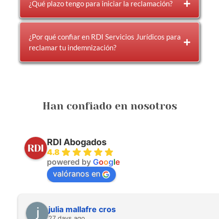
¿Qué plazo tengo para iniciar la reclamación?
¿Por qué confiar en RDI Servicios Jurídicos para
reclamar tu indemnización?
Han confiado en nosotros
RDI Abogados
4.8
powered by
G
o
o
g
l
e
valóranos en
julia mallafre cros
27 days ago