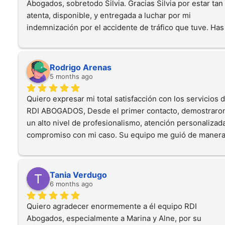
Abogados, sobretodo Silvia. Gracias Silvia por estar tan 
atenta, disponible, y entregada a luchar por mi 
indemnización por el accidente de tráfico que tuve. Has 
conseguido mucho mas de lo que me esperaba. Gracias 
de corazón por defender mis derechos como lo has 
hecho.Si tenéis dudas, no busquéis más, RDI son vuestr
Rodrigo Arenas
única opción.
5 months ago
Quiero expresar mi total satisfacción con los servicios d
RDI ABOGADOS, Desde el primer contacto, demostraron
un alto nivel de profesionalismo, atención personalizada
compromiso con mi caso. Su equipo me guió de manera
clara y efectiva en todo el proceso, resolviendo todas mi
dudas y asegurándose de que cada paso se realizara 
correctamente. Sin duda, su experiencia y dedicación 
Tania Verdugo
superaron mis expectativas. Y quiero reconocer el gran 
6 months ago
trabajo de mi abogada que fue Silvia y estoy totalmente 
Quiero agradecer enormemente a él equipo RDI 
agradecido.Recomiendo ampliamente a RDI ABOGADOS 
Abogados, especialmente a Marina y Alne, por su 
cualquier persona que busque asesoría legal confiable y