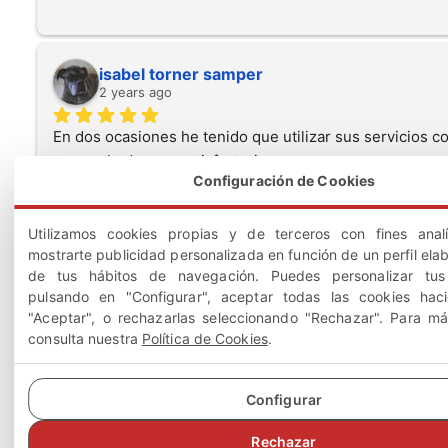
isabel torner samper
2 years ago
En dos ocasiones he tenido que utilizar sus servicios co
un resultado muy satisfactorio
Configuración de Cookies
Utilizamos cookies propias y de terceros con fines anal
mostrarte publicidad personalizada en función de un perfil elab
de tus hábitos de navegación. Puedes personalizar tus 
Esther L L
pulsando en "Configurar", aceptar todas las cookies hac
2 years ago
"Aceptar", o rechazarlas seleccionando "Rechazar". Para má
consulta nuestra
Política de Cookies
.
Rdi abogados me ha atendido muy correctamente y 
llevado mi caso de una manera muy profesional hasta el 
final. Si tengo cualquier otro percance no dudaré en 
Configurar
contar con ellos. Lo recomiendo.
Rechazar