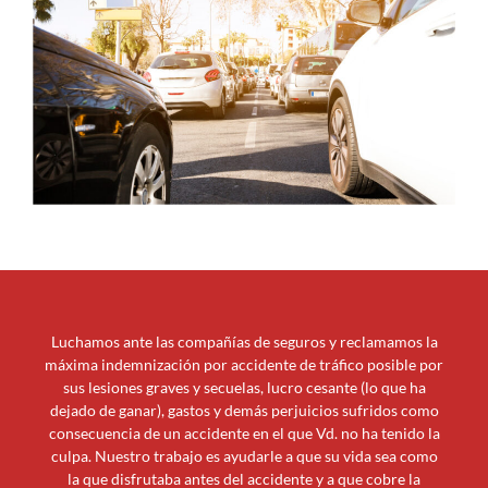
Luchamos ante las compañías de seguros y reclamamos la
máxima indemnización por accidente de tráfico posible por
sus lesiones graves y secuelas, lucro cesante (lo que ha
dejado de ganar), gastos y demás perjuicios sufridos como
consecuencia de un accidente en el que Vd. no ha tenido la
culpa. Nuestro trabajo es ayudarle a que su vida sea como
la que disfrutaba antes del accidente y a que cobre la