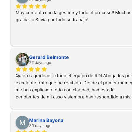
Muy contenta con la gestión y todo el proceso!! Muchas 
gracias a Silvia por todo su trabajo!!
Gerard Belmonte
27 days ago
Quiero agradecer a todo el equipo de RDI Abogados por 
excelente trato que he recibido. Desde el primer momen
me han explicado todo con claridad, han estado 
pendientes de mi caso y siempre han respondido a mis 
dudas con rapidez y profesionalidad.Gracias a su trabajo
he conseguido una indemnización con la que estoy muy
satisfecho. Los recomiendo al 100% a cualquiera que 
Marina Bayona
necesite un abogado serio, cercano y comprometido. 
30 days ago