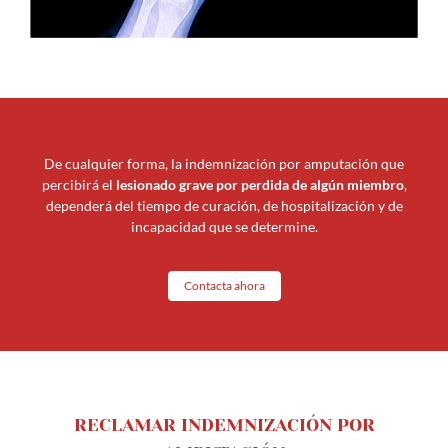
De cualquier forma, la indemnización por amputación que
percibirá el
lesionado grave por perdida de algún miembro
,
dependerá del tiempo de curación, de hospitalización y de
incapacidad que se determine.
Contacta ahora
RECLAMAR INDEMNIZACIÓN POR