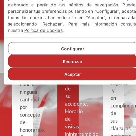
visitas
puede
cobramos
elaborado a partir de tus hábitos de navegación. Puede
gratuitas:
reembols
si
personalizar tus preferencias pulsando en "Configurar", acepta
todas las cookies haciendo clic en "Aceptar", o rechazarla
nuestras
el
Consultas
seleccionando "Rechazar". Para más información consult
sin
actuacio
cliente
nuestra
Política de Cookies
.
compromiso.
cobra:
Consúlteno
Expónganos
dependien
Vd.
Configurar
su
de
no
caso
su
tendrá
Rechazar
y
póliza
que
las
Aceptar
de
adelantarnos
circunstancias
seguros
nunca
de
y
ninguna
su
en
cantidad
accidente.
cumplimien
por
Horario
de
concepto
de
sus
de
visitas
cláusulas
honorarios.
ininterrumpido
podemos