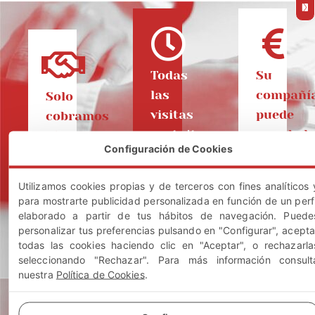
Todas
Su
las
compañí
Solo
visitas
puede
cobramos
gratuitas:
reembols
si
Configuración de Cookies
nuestras
el
Consultas
sin
actuacio
cliente
Utilizamos cookies propias y de terceros con fines analíticos 
compromiso.
cobra:
Consúlteno
para mostrarte publicidad personalizada en función de un perfi
Expónganos
dependien
elaborado a partir de tus hábitos de navegación. Puede
Vd.
su
de
personalizar tus preferencias pulsando en "Configurar", acepta
no
caso
todas las cookies haciendo clic en "Aceptar", o rechazarla
su
tendrá
seleccionando "Rechazar". Para más información consult
y
póliza
que
nuestra
Política de Cookies
.
las
de
adelantarnos
circunstancias
seguros
nunca
de