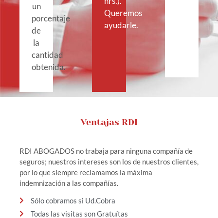
hrs.).
un
Queremos
porcentaje
ayudarle.
de
la
cantidad
obtenida.
Ventajas RDI
RDI ABOGADOS no trabaja para ninguna compañía de
seguros; nuestros intereses son los de nuestros clientes,
por lo que siempre reclamamos la máxima
indemnización a las compañías.
Sólo cobramos si Ud.Cobra
Todas las visitas son Gratuítas