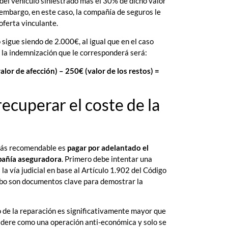
del vehículo siniestrado más el 30% de dicho valor
n embargo, en este caso, la compañía de seguros le
oferta vinculante.
sigue siendo de 2.000€, al igual que en el caso
s, la indemnización que le corresponderá será:
lor de afección) – 250€ (valor de los restos) =
ecuperar el coste de la
 más recomendable es
pagar por adelantado el
mpañía aseguradora
. Primero debe intentar una
 la vía judicial en base al Artículo 1.902 del Código
cibo son documentos clave para demostrar la
o de la reparación es significativamente mayor que
onsidere como una operación anti-económica y solo se