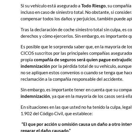
Si su vehículo está asegurado a
Todo Riesgo
, su compañía 
incluso en caso de siniestro total. No obstante, si conside
compensar todos los daños y perjuicios, también puede apli
Tras la declaración de coche siniestro total sin culpa, es
derechos y cómo ejercerlos. Sin embargo, es importante q
Es posible que le sorprenda saber que, en la mayoría de l
CICOS suscritos por las principales compañías aseguradora
propia
compañía de seguros será quien pague extrajudici
indemnización
por la pérdida total de su vehículo, aunque
no se apliquen estos convenios o cuando se tenga que hace
reclamación a la compañía responsable del accidente.
Sin embargo, es importante tener en cuenta que su compa
indemnización
, ya que en la mayoría de los casos será el
En situaciones en las que usted no ha tenido la culpa, lega
1.902 del Código Civil, que establece:
“
El que por acción u omisión causa un daño a otro inter
reparar el daño causado.”