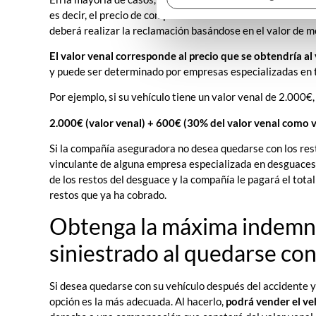
es decir, el precio de compra en el momento del accidente.
deberá realizar la reclamación basándose en el valor de m
El valor venal corresponde al precio que se obtendría a
y puede ser determinado por empresas especializadas en t
Por ejemplo, si su vehículo tiene un valor venal de 2.000€
2.000€ (valor venal) + 600€ (30% del valor venal como v
Si la compañía aseguradora no desea quedarse con los rest
vinculante de alguna empresa especializada en desguaces p
de los restos del desguace y la compañía le pagará el tota
restos que ya ha cobrado.
Obtenga la máxima indemni
siniestrado al quedarse con
Si desea quedarse con su vehículo después del accidente 
opción es la más adecuada. Al hacerlo,
podrá vender el ve