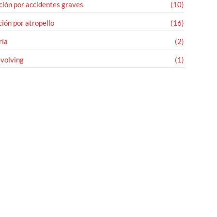
ión por accidentes graves
(10)
ión por atropello
(16)
ría
(2)
evolving
(1)