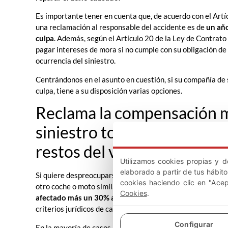
Es importante tener en cuenta que, de acuerdo con el Artíc
una reclamación al responsable del accidente es de
un año
culpa
. Además, según el Artículo 20 de la Ley de Contrat
pagar intereses de mora si no cumple con su obligación de
ocurrencia del siniestro.
Centrándonos en el asunto en cuestión, si su compañía de 
culpa, tiene a su disposición varias opciones.
Reclama la compensación 
siniestro total sin culpa y s
restos del vehículo.
Utilizamos cookies propias y d
elaborado a partir de tus hábit
Si quiere despreocuparse del vehículo accidentado y obte
cookies haciendo clic en "Ace
otro coche o moto similar, la mejor opción es reclamar un
Cookies
.
afectado más un 30% adicional
en concepto de valor de a
criterios jurídicos de cada región.
Configurar
En la mayoría de casos, el valor resultante de la indemniza