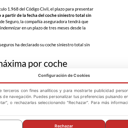
ulo 1.968 del Código Civil, el plazo para presentar
 a partir de la fecha del coche siniestro total sin
o de Seguro, la compañía aseguradora tendrá que
 indemnizar en un plazo de tres meses desde la
seguros ha declarado su coche siniestro total sin
máxima por coche
in encargarte de los
Configuración de Cookies
e terceros con fines analíticos y para mostrarte publicidad person
os de navegación. Puedes personalizar tus preferencias pulsando en
ner una compensación justa que le permita adquirir
ptar", o rechazarlas seleccionando "Rechazar". Para más informac
a
indemnización por el valor venal del vehículo
fección. Este porcentaje puede variar según
Rechazar
ción será similar al valor de mercado del vehículo,