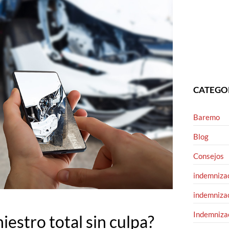
CATEGO
Baremo
Blog
Consejos
indemnizac
indemnizac
Indemnizac
iestro total sin culpa?