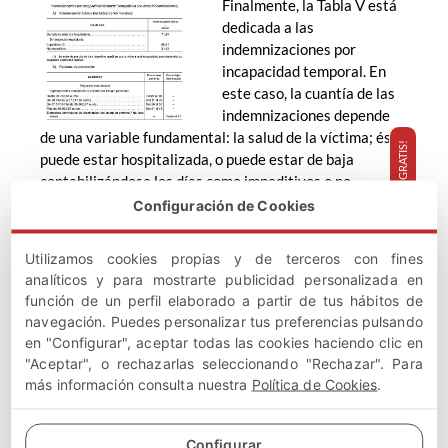
Finalmente, la Tabla V está
dedicada a las
indemnizaciones por
incapacidad temporal. En
este caso, la cuantía de las
indemnizaciones depende
de una variable fundamental: la salud de la víctima; ésta
¡TE LLAMAMOS GRATIS!
puede estar hospitalizada, o puede estar de baja
contabilizándose los días como impeditivos o no
impeditivos. En el primer caso, la indemnización sería de
Configuración de Cookies
71,63 euros, en el segundo de 58,24 y en el tercero de
31,34.
Utilizamos cookies propias y de terceros con fines
analíticos y para mostrarte publicidad personalizada en
función de un perfil elaborado a partir de tus hábitos de
navegación. Puedes personalizar tus preferencias pulsando
Entrada anterior
Entrada siguiente
en "Configurar", aceptar todas las cookies haciendo clic en
"Aceptar", o rechazarlas seleccionando "Rechazar". Para
más información consulta nuestra
Política de Cookies
.
Configurar