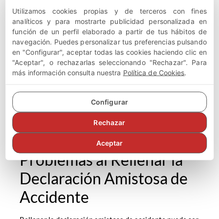
utilizada para documentar los detalles, pero el informe
Utilizamos cookies propias y de terceros con fines
policial será el documento principal para las
analíticos y para mostrarte publicidad personalizada en
reclamaciones.
función de un perfil elaborado a partir de tus hábitos de
navegación. Puedes personalizar tus preferencias pulsando
Accidente con Vehículos No Asegurados
en "Configurar", aceptar todas las cookies haciendo clic en
En caso de que uno de los vehículos involucrados no
"Aceptar", o rechazarlas seleccionando "Rechazar". Para
tenga seguro, la situación se complica. Es esencial
más información consulta nuestra
Política de Cookies
.
documentar todos los detalles del accidente y obtener
la
mayor cantidad de pruebas
posibles, como
fotografías y testimonios de testigos. La declaración
Configurar
amistosa sigue siendo útil, pero será necesario recurrir
a otros mecanismos legales para resolver el caso.
Rechazar
Consejos para Evitar
Aceptar
Problemas al Rellenar la
Declaración Amistosa de
Accidente