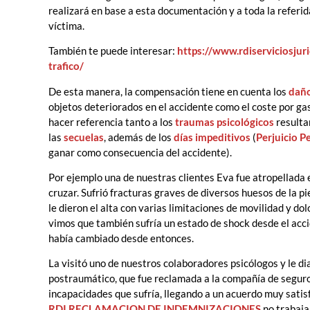
realizará en base a esta documentación y a toda la referida
víctima.
También te puede interesar:
https://www.rdiserviciosju
trafico/
De esta manera, la compensación tiene en cuenta los
daño
objetos deteriorados en el accidente como el coste por ga
hacer referencia tanto a los
traumas psicológicos
resulta
las
secuelas
, además de los
días impeditivos
(
Perjuicio P
ganar como consecuencia del accidente).
Por ejemplo una de nuestras clientes Eva fue atropellada 
cruzar. Sufrió fracturas graves de diversos huesos de la p
le dieron el alta con varias limitaciones de movilidad y do
vimos que también sufría un estado de shock desde el acc
había cambiado desde entonces.
La visitó uno de nuestros colaboradores psicólogos y le d
postraumático, que fue reclamada a la compañía de seguros
incapacidades que sufría, llegando a un acuerdo muy satisfa
RDI RECLAMACION DE INDEMNIZACIONES
no trabaja