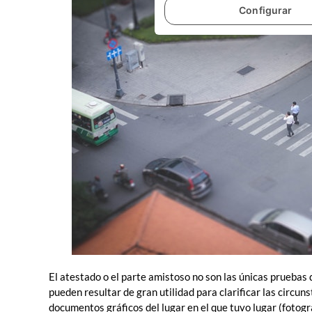
Configurar
El atestado o el parte amistoso no son las únicas pruebas
pueden resultar de gran utilidad para clarificar las circun
documentos gráficos del lugar en el que tuvo lugar (fotograf