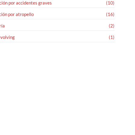
ión por accidentes graves
(10)
ión por atropello
(16)
ría
(2)
evolving
(1)