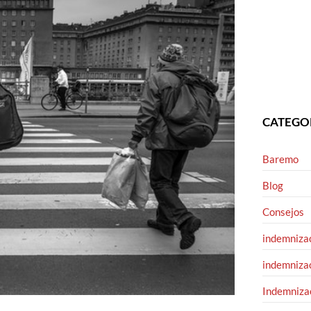
CATEGO
Baremo
Blog
Consejos
indemnizac
indemnizac
Indemnizac