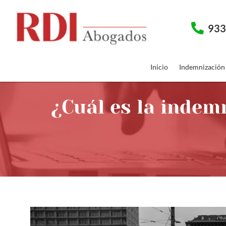
933
Inicio
Indemnización
¿Cuál es la indem