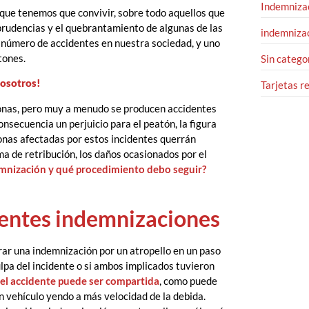
Indemnizac
s que tenemos que convivir, sobre todo aquellos que
rudencias y el quebrantamiento de algunas de las
indemnizac
n número de accidentes en nuestra sociedad, y uno
tones.
Sin catego
nosotros!
Tarjetas r
sonas, pero muy a menudo se producen accidentes
nsecuencia un perjuicio para el peatón, la figura
sonas afectadas por estos incidentes querrán
a de retribución, los daños ocasionados por el
emnización y qué procedimiento debo seguir?
rentes indemnizaciones
brar una indemnización por un atropello en un paso
lpa del incidente o si ambos implicados tuvieron
del accidente puede ser compartida
, como puede
 vehículo yendo a más velocidad de la debida.