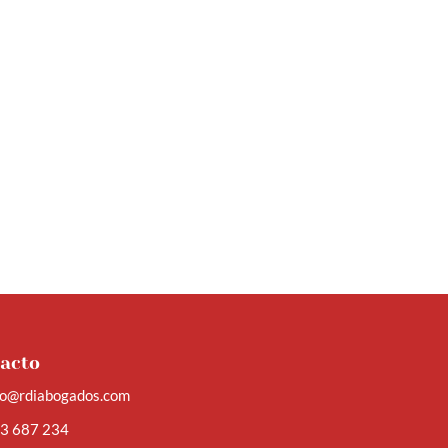
acto
fo@rdiabogados.com
3 687 234