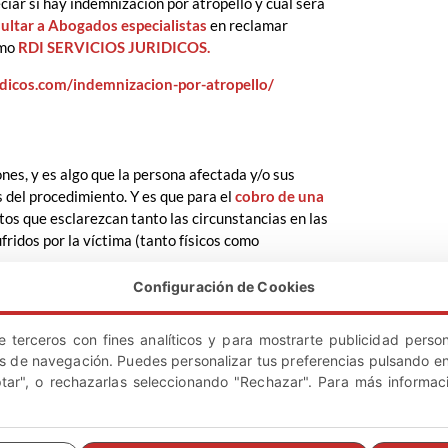
ciar si hay indemnización por atropello y cuál será
ultar a Abogados especialistas
en reclamar
omo
RDI SERVICIOS JURIDICOS.
idicos.com/indemnizacion-por-atropello/
nes, y es algo que la persona afectada y/o sus
s del procedimiento. Y es que para el
cobro de una
os que esclarezcan tanto las circunstancias en las
fridos por la víctima (tanto físicos como
Configuración de Cookies
 atestado de tráfico o el parte amistoso
ntos incluyen toda la información necesaria del
e terceros con fines analíticos y para mostrarte publicidad person
os de navegación. Puedes personalizar tus preferencias pulsando en
ptar", o rechazarlas seleccionando "Rechazar". Para más informac