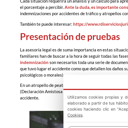
Cada situación requerirá un análisis y un cálculo para apre
el porcentaje a percibir.
Ante la duda, es importante cons
indemnizaciones por accidentes de tráfico y atropellos c
También te puede interesar:
https://www.rdiserviciosjur
Presentación de pruebas
La asesoría legal es de suma importancia en estas situacio
familiares han de buscar a la hora de seguir todas las fase
indemnización
son necesarios toda una serie de document
que tuvo lugar el accidente como que detallen los daños su
psicológicos o morales).
En un atropello de peatones es imprescindible presentar el
(Declaración Amistosa de Accidente), ya que estos docume
Utilizamos cookies propias y d
accidente.
elaborado a partir de tus hábit
cookies haciendo clic en "Ace
Cookies
.