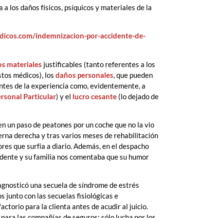
 a los daños físicos, psíquicos y materiales de la
ridicos.com/indemnizacion-por-accidente-de-
s materiales
justificables (tanto referentes a los
stos médicos), los
daños personales
, que pueden
ntes de la experiencia como, evidentemente, a
ersonal Particular
) y el
lucro cesante
(lo dejado de
en un paso de peatones por un coche que no la vio
ierna derecha y tras varios meses de rehabilitación
lores que surfía a diario. Además, en el despacho
idente y su familia nos comentaba que su humor
iagnosticó una secuela de síndrome de estrés
 junto con las secuelas fisiológicas e
ctorio para la clienta antes de acudir al juicio.
 para las compañías de seguros; sólo lucha por los