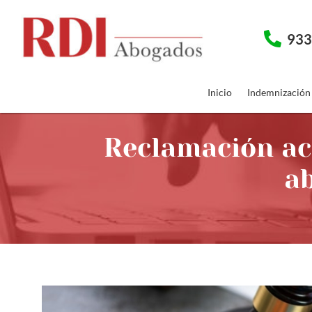
933
Inicio
Indemnización
Reclamación acc
ab