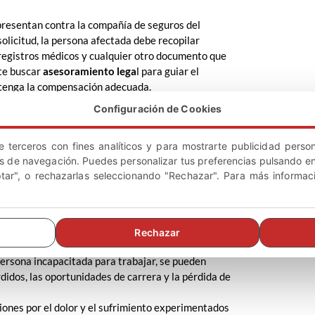
 presentan contra la compañía de seguros del
olicitud, la persona afectada debe recopilar
, registros médicos y cualquier otro documento que
nte buscar
asesoramiento lega
l para guiar el
btenga la compensación adecuada.
ignificativa y estar destinada a compensar daños
Configuración de Cookies
. En general, las
indemnizaciones por accidentes
fectada ha sufrido daños permanentes o
e terceros con fines analíticos y para mostrarte publicidad person
pacidad permanente, pérdida de extremidades,
os de navegación. Puedes personalizar tus preferencias pulsando en
ónica.
ptar", o rechazarlas seleccionando "Rechazar". Para más informac
cho mayor y puede tener en cuenta los siguientes
enta los gastos médicos ya incurridos y los costos
Rechazar
s lesiones.
 persona incapacitada para trabajar, se pueden
didos, las oportunidades de carrera y la pérdida de
ones por el dolor y el sufrimiento experimentados