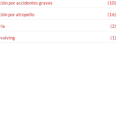
ión por accidentes graves
(10)
ión por atropello
(16)
ría
(2)
evolving
(1)