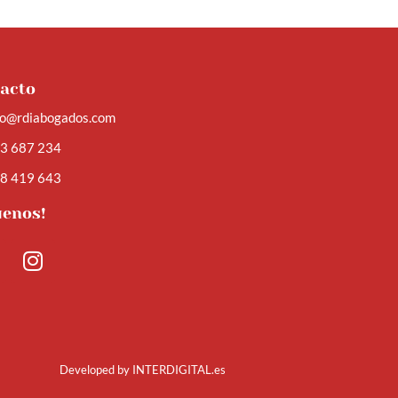
acto
fo@rdiabogados.com
3 687 234
8 419 643
guenos!
Developed by
INTERDIGITAL.es