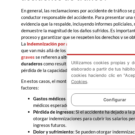
En general, las reclamaciones por accidente de tráfico se
conductor responsable del accidente. Para presentar una s
evidencia que la respalde, incluyendo informes policiales
demuestre la magnitud de los daños sufridos. Es importa
proceso y garantizar que se respeten los derechos y se o
La
indemnización por accidentes graves
puede ser más s
que van más allá de los gastos médicos y daños materiales
graves
se refieren a
situaciones en las que la persona a
Utilizamos cookies propias y d
duraderos
como resultado del accidente, como una disca
elaborado a partir de tus hábit
pérdida de la capacidad para trabajar o una enfermedad cr
cookies haciendo clic en "Ace
En estos casos, el monto de la indemnización suele ser mu
Cookies
.
factores:
Gastos médicos actuales y futuros:
Se tienen en cu
Configurar
médicos esperados en el futuro como resultado de la
Pérdida de ingresos:
Si el accidente ha dejado a la
otorgar indemnizaciones para cubrir los salarios per
ingresos futuros.
Dolor y sufrimiento:
Se pueden otorgar indemnizaci