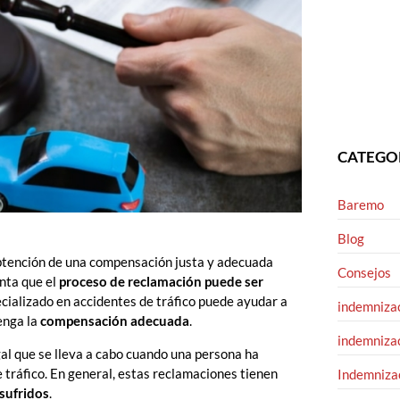
CATEGO
Baremo
Blog
 obtención de una compensación justa y adecuada
Consejos
nta que el
proceso de reclamación puede ser
ecializado en accidentes de tráfico puede ayudar a
indemnizac
enga la
compensación adecuada
.
indemnizac
gal que se lleva a cabo cuando una persona ha
e tráfico. En general, estas reclamaciones tienen
Indemnizac
sufridos
.