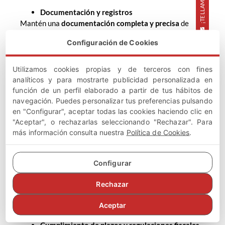
Documentación y registros
Mantén una
documentación completa y precisa
de
todos los aspectos relacionados con el accidente de
Configuración de Cookies
tráfico y las indemnizaciones recibidas. Esto incluye
copias de los informes policiales, documentación legal,
contratos de indemnización y registros de gastos
Utilizamos cookies propias y de terceros con fines
relacionados. Estos documentos serán fundamentales al
analíticos y para mostrarte publicidad personalizada en
completar tu declaración de impuestos y para respaldar
función de un perfil elaborado a partir de tus hábitos de
cualquier reclamación o deducción que realices.
navegación. Puedes personalizar tus preferencias pulsando
en "Configurar", aceptar todas las cookies haciendo clic en
Consulta con un asesor fiscal
"Aceptar", o rechazarlas seleccionando "Rechazar". Para
Dada la complejidad de la tributación por accidente de
más información consulta nuestra
Política de Cookies
.
tráfico, es recomendable buscar el
asesoramiento de
un profesional de impuestos o un asesor fiscal
especializado
. Ellos podrán brindarte orientación
Configurar
específica en función de tu situación individual y
Rechazar
ayudarte a comprender tus obligaciones fiscales, así
como a identificar las posibles deducciones y beneficios
Aceptar
fiscales a los que puedas tener derecho.