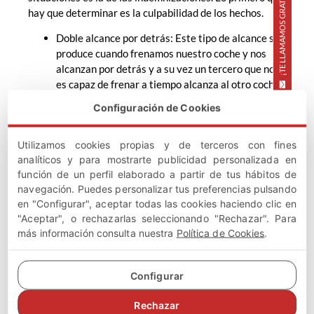
¡TE LLAMAMOS GRATIS!
hay que determinar es la culpabilidad de los hechos.
Doble alcance por detrás: Este tipo de alcance se
produce cuando frenamos nuestro coche y nos
alcanzan por detrás y a su vez un tercero que no
es capaz de frenar a tiempo alcanza al otro coche
por detrás. En estos casos cada uno de los seguros
Configuración de Cookies
de los coches que van impactando por detrás se
hacen responsables de los daños que causan y de
Utilizamos cookies propias y de terceros con fines
los propios.
analíticos y para mostrarte publicidad personalizada en
Alcance por lanzamiento: En este caso lo que
función de un perfil elaborado a partir de tus hábitos de
ocurre es que un coche choca con otro, y con la
navegación. Puedes personalizar tus preferencias pulsando
fuerza del empuje del choque chocamos contra un
en "Configurar", aceptar todas las cookies haciendo clic en
tercero o contra varios. En este caso la
"Aceptar", o rechazarlas seleccionando "Rechazar". Para
responsabilidad recae sobre el primer vehículo, el
más información consulta nuestra
Política de Cookies
.
que genera esa inercia que va arrastrando coches
y haciendo que choquen entre sí. El seguro de ese
primer vehículo es el que se hace responsable de
Configurar
todos los daños ocasionados.
En caso de que nos encontremos en una de las
Rechazar