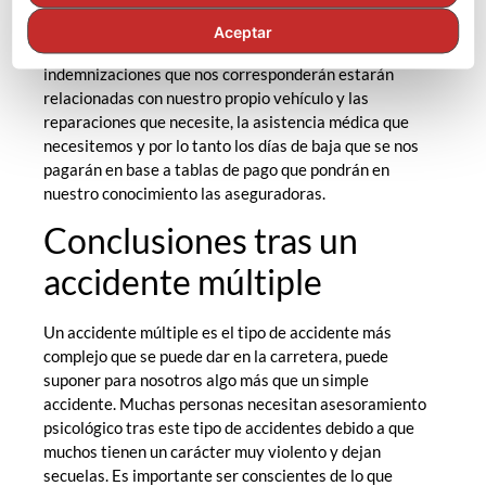
situaciones que hayamos descrito anteriormente, ya
podemos hacernos una idea de la situación en la que nos
Aceptar
encontramos. En cualquier caso, debemos saber que las
indemnizaciones que nos corresponderán estarán
relacionadas con nuestro propio vehículo y las
reparaciones que necesite, la asistencia médica que
necesitemos y por lo tanto los días de baja que se nos
pagarán en base a tablas de pago que pondrán en
nuestro conocimiento las aseguradoras.
Conclusiones tras un
accidente múltiple
Un accidente múltiple es el tipo de accidente más
complejo que se puede dar en la carretera, puede
suponer para nosotros algo más que un simple
accidente. Muchas personas necesitan asesoramiento
psicológico tras este tipo de accidentes debido a que
muchos tienen un carácter muy violento y dejan
secuelas. Es importante ser conscientes de lo que