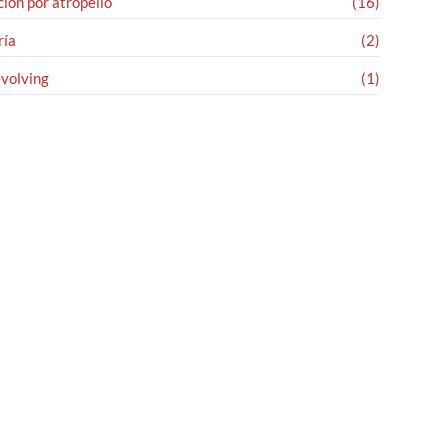
ión por atropello
(16)
ría
(2)
evolving
(1)