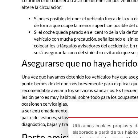
Lo primero de todo será tratar de detener ambos vehículos
altere la circulación:
Si no es posible detener el vehículo fuera de la vía
de forma que ocupe la menor superficie posible del c
Si el coche queda parado en el centro de la vía de f
vehículo con mucha precaución, señalizando el sini
colocar los triángulos avisadores del accidente. En
será asegurar la zona del siniestro evitando que se 
Asegurarse que no haya herido
Una vez que hayamos detenido los vehículos hay que aseg
punto hemos de detenernos brevemente para explicar que 
recomendable avisar a los servicios sanitarios. Es frecu
lesión pero es muy habitual, sobre todo para los ocupantes
ocasionen cervicalgias, lesiones vertebrales o lumbares y
a ser extremadamente molestas y prolongadas en el tiem
parte de lesiones, si las hay, para que el seguro se haga c
diagnóstico, bajas y tratamientos.
Utilizamos cookies propias y d
elaborado a partir de tus hábit
Parte amistoso del acciden