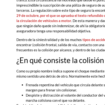
tráfico. Esta circunstancia ha motivado que desde el punto
imprescindible la suscripción de una póliza de seguro de au
terceros. La regulación sobre este tipo de seguro la enco
29 de octubre, por el que se aprueba el texto refundido 
la circulación de vehículos a motor
. De esta manera y dad
que ningún daño quede sin indemnizar, de ahí la obligatorie
aseguradora tenga una responsabilidad objetiva.
Dentro de la siniestralidad y de los muchos
tipos de accid
encontrar (colisión frontal, salida de vía, contacto con una
frecuentes es la colisión por alcance, y dentro de las ciud
¿En qué consiste la colisión
Como su propio nombre indica supone el choque mediante a
mismo sentido uno detrás de otro. Normalmente este hecho
Frenada repentina del vehículo que circula delante s
margen para frenar sin colisionar.
Despiste y distracción al volante del conductor del v
marcha colisiona con el que va delante.