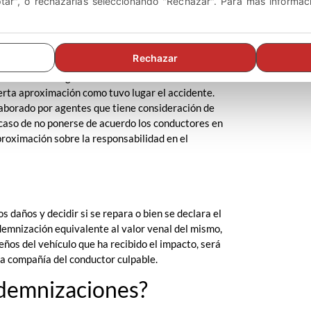
ptar", o rechazarlas seleccionando "Rechazar". Para más informac
idente con el otro conductor implicado. El parte
rtes manifiestan cómo se han producido los hechos
Rechazar
diente. Siempre recomendamos, sobre todo si
vención de los agentes de tráfico. Estos harán el
erta aproximación como tuvo lugar el accidente.
aborado por agentes que tiene consideración de
n caso de no ponerse de acuerdo los conductores en
roximación sobre la responsabilidad en el
s daños y decidir si se repara o bien se declara el
ndemnización equivalente al valor venal del mismo,
eños del vehículo que ha recibido el impacto, será
la compañía del conductor culpable.
ndemnizaciones?