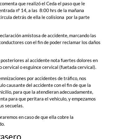
 comenta que realizó el Ceda el paso que le
entrada nº 14, a las 8:00 hrs de la mañana
cula detrás de ella le colisiona por la parte
eclaración amistosa de accidente, marcando las
conductores con el fin de poder reclamar los daños
as posteriores al accidente nota fuertes dolores en
o cervical o esguince cervical (fuetada cervical).
mnizaciones por accidentes de tráfico, nos
o causante del accidente con el fin de que la
micilio, para que la atendieran adecuadamente,
lienta para que peritara el vehículo, y empezamos
us secuelas.
braremos en caso de que ella cobre la
do.
rasero