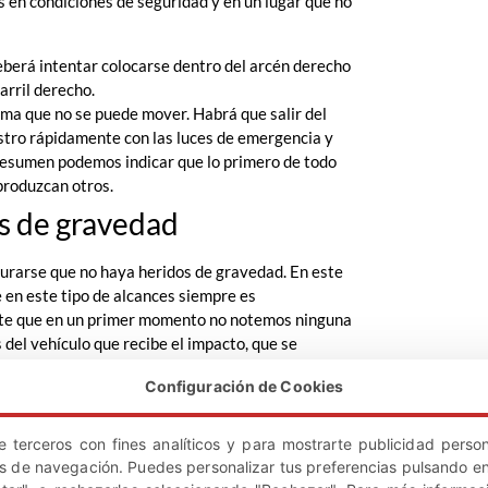
 en condiciones de seguridad y en un lugar que no
 deberá intentar colocarse dentro del arcén derecho
arril derecho.
orma que no se puede mover. Habrá que salir del
estro rápidamente con las luces de emergencia y
 resumen podemos indicar que lo primero de todo
produzcan otros.
s de gravedad
urarse que no haya heridos de gravedad. En este
en este tipo de alcances siempre es
ente que en un primer momento no notemos ninguna
 del vehículo que recibe el impacto, que se
 lesiones de análoga naturaleza que pueden llegar
Configuración de Cookies
po. Avisando a la ambulancia nos aseguraremos un
argo de las indemnizaciones y gastos de
e terceros con fines analíticos y para mostrarte publicidad person
os de navegación. Puedes personalizar tus preferencias pulsando en
te