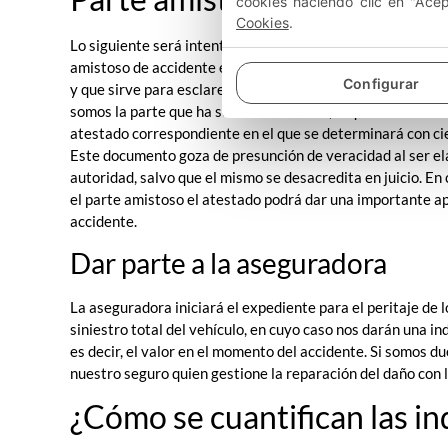
cookies haciendo clic en "Ace
Cookies
.
Lo siguiente será intentar hacer el parte amistoso del acc
amistoso de accidente es una declaración en la que las pa
Configurar
y que sirve para esclarecer la responsabilidad correspon
somos la parte que ha sufrido el alcance, requerir la inter
atestado correspondiente en el que se determinará con ci
Este documento goza de presunción de veracidad al ser el
autoridad, salvo que el mismo se desacredita en juicio. E
el parte amistoso el atestado podrá dar una importante ap
accidente.
Dar parte a la aseguradora
La aseguradora iniciará el expediente para el peritaje de lo
siniestro total del vehículo, en cuyo caso nos darán una i
es decir, el valor en el momento del accidente. Si somos du
nuestro seguro quien gestione la reparación del daño con 
¿Cómo se cuantifican las i