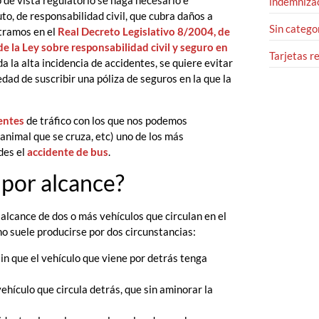
 de vista regulatorio se haga necesario e
indemnizac
to, de responsabilidad civil, que cubra daños a
Sin catego
ntramos en el
Real Decreto Legislativo 8/2004, de
de la Ley sobre responsabilidad civil y seguro en
Tarjetas r
a la alta incidencia de accidentes, se quiere evitar
dad de suscribir una póliza de seguros en la que la
entes
de tráfico con los que nos podemos
 animal que se cruza, etc) uno de los más
ades el
accidente de bus
.
 por alcance?
lcance de dos o más vehículos que circulan en el
 suele producirse por dos circunstancias:
in que el vehículo que viene por detrás tenga
ehículo que circula detrás, que sin aminorar la