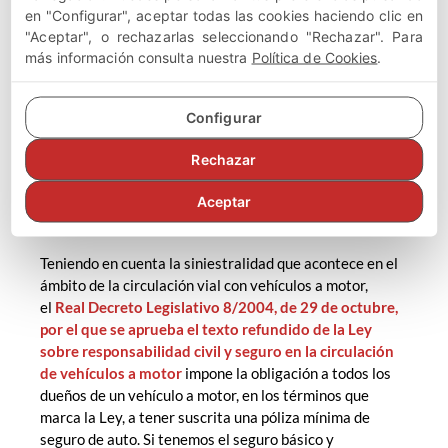
en "Configurar", aceptar todas las cookies haciendo clic en
del vehículo siniestrado se hará cargo tras la peritación
"Aceptar", o rechazarlas seleccionando "Rechazar". Para
que se realizará en un taller concertado por la compañía
más información consulta nuestra
Política de Cookies
.
del conductor culpable, donde se fijará la cantidad a la
que ascienda la indemnización. Para el caso que el
infractor no tuviera contratado seguro obligatorio de
Configurar
vehículos, será el consorcio de compensación de seguros
el que se hará cargo de atender la indemnización
Rechazar
correspondiente por el golpe de coche aparcado.
Aceptar
Importancia del seguro
Teniendo en cuenta la siniestralidad que acontece en el
ámbito de la circulación vial con vehículos a motor,
el
Real Decreto Legislativo 8/2004, de 29 de octubre,
por el que se aprueba el texto refundido de la Ley
sobre responsabilidad civil y seguro en la circulación
de vehículos a motor
impone la obligación a todos los
dueños de un vehículo a motor, en los términos que
marca la Ley, a tener suscrita una póliza mínima de
seguro de auto. Si tenemos el seguro básico y