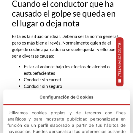
Cuando el conductor que ha
causado el golpe se queda en
el lugar o deja nota
Esta es la situación ideal. Debería ser la norma general
pero es más bien al revés. Normalmente quien da el
¡TE LLAMAMOS GRATIS!
golpe de coche aparcado no se suele quedar y ello puede
ser a diversas causas:
Estar al volante bajo los efectos de alcohol o
estupefacientes
Conducir sin carnet
Conducir sin seguro
Cuando se produce el
accidente sin ITV
Configuración de Cookies
Si tenemos la gran suerte que el conductor ha dejado
nota o bien se ha quedado para hacerse responsable del
daño causado por el golpe de coche aparcado, se
Utilizamos cookies propias y de terceros con fines
analíticos y para mostrarte publicidad personalizada en
realizará el parte amistoso del accidente explicando en
función de un perfil elaborado a partir de tus hábitos de
el mismo como ha sucedido, quedando firmados dos
navegación. Puedes personalizar tus preferencias pulsando
ejemplares por las partes, uno para cada uno. El seguro