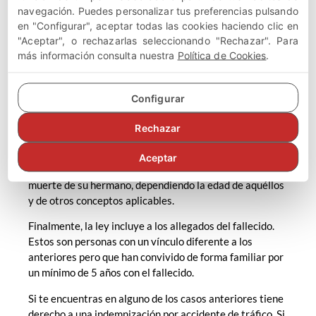
cuánto más jóvenes sean los descendientes de la
navegación. Puedes personalizar tus preferencias pulsando
víctima mortal.
en "Configurar", aceptar todas las cookies haciendo clic en
"Aceptar", o rechazarlas seleccionando "Rechazar". Para
Los ascendientes de la víctima, como en el caso anterior,
más información consulta nuestra
Política de Cookies
.
también tienen derecho a una indemnización para el
caso de muerte por accidente del hijo, la cual será
establecida en función de la edad del fallecido si tenía
Configurar
30 años o más, además de otros conceptos que pueden
Rechazar
influir en la determinación de la indemnización.
Los hermanos del fallecido en el accidente también
Aceptar
tienen derecho a reclamar una indemnización por la
muerte de su hermano, dependiendo la edad de aquéllos
y de otros conceptos aplicables.
Finalmente, la ley incluye a los allegados del fallecido.
Estos son personas con un vínculo diferente a los
anteriores pero que han convivido de forma familiar por
un mínimo de 5 años con el fallecido.
Si te encuentras en alguno de los casos anteriores tiene
derecho a una indemnización por accidente de tráfico. Si