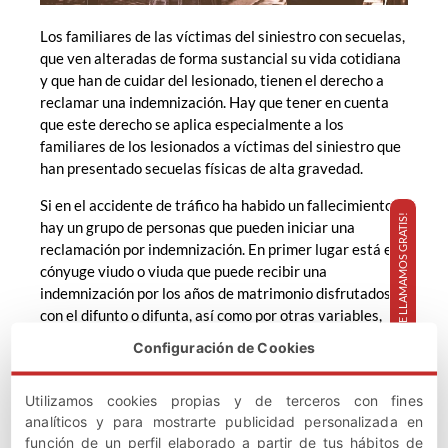
Los familiares de las víctimas del siniestro con secuelas,
que ven alteradas de forma sustancial su vida cotidiana
y que han de cuidar del lesionado, tienen el derecho a
reclamar una indemnización. Hay que tener en cuenta
que este derecho se aplica especialmente a los
familiares de los lesionados a víctimas del siniestro que
han presentado secuelas físicas de alta gravedad.
Si en el accidente de tráfico ha habido un fallecimiento
¡TE LLAMAMOS GRATIS!
hay un grupo de personas que pueden iniciar una
reclamación por indemnización. En primer lugar está el
cónyuge viudo o viuda que puede recibir una
indemnización por los años de matrimonio disfrutados
con el difunto o difunta, así como por otras variables,
como puede ser por las ganancias que el fallecido ya no
Configuración de Cookies
obtendrá en el futuro.
Los descendientes del fallecido también pueden recibir
Utilizamos cookies propias y de terceros con fines
una indemnización, la cual dependerá de la edad de los
analíticos y para mostrarte publicidad personalizada en
hijos, entre otros conceptos, cuyo importe será mayor
función de un perfil elaborado a partir de tus hábitos de